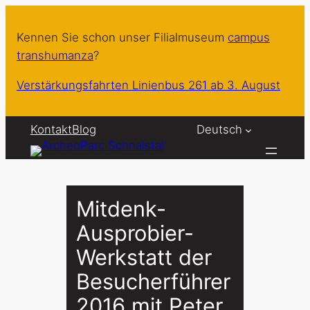
Zum
Inhalt
Kennen Sie schon unser Filialmuseum
campus
springen
transhumanza
?
Verstärkungsfahrten Linienbus 261 ab 3. August
Kontakt
Blog
Deutsch
Mitdenk-
Ausprobier-
Werkstatt der
Besucherführer
2016 mit Peter