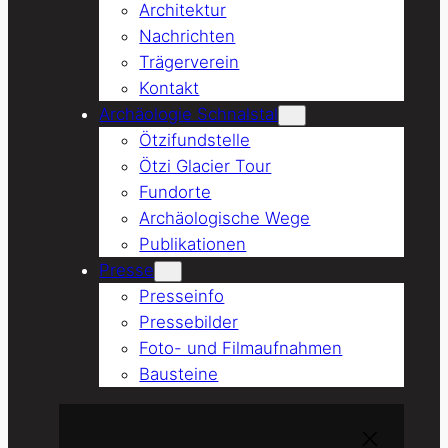
Architektur
Nachrichten
Trägerverein
Kontakt
Archäologie Schnalstal
Ötzifundstelle
Ötzi Glacier Tour
Fundorte
Archäologische Wege
Publikationen
Presse
Presseinfo
Pressebilder
Foto- und Filmaufnahmen
Bausteine