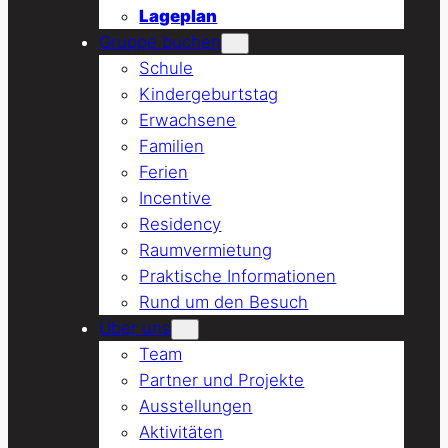
Lageplan
Gruppe buchen
Schule
Kindergeburtstag
Erwachsene
Familien
Ferien
Incentive
Residency
Raumvermietung
Praktische Informationen
Rund um den Besuch
Über uns
Team
Partner und Projekte
Ausstellungen
Aktivitäten