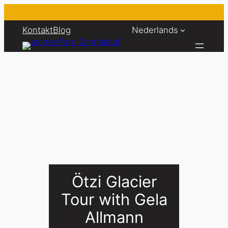
Ga
naar
Kontakt
Blog
Nederlands
de
inhoud
Ötzi Glacier
Tour with Gela
Allmann