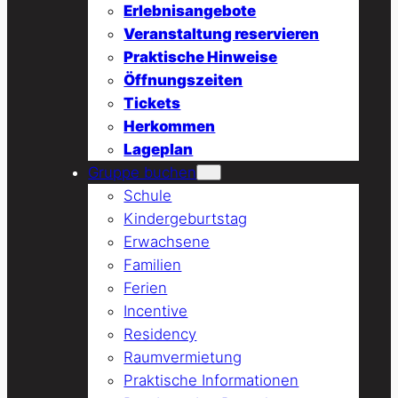
Erlebnisangebote
Veranstaltung reservieren
Praktische Hinweise
Öffnungszeiten
Tickets
Herkommen
Lageplan
Gruppe buchen
Schule
Kindergeburtstag
Erwachsene
Familien
Ferien
Incentive
Residency
Raumvermietung
Praktische Informationen