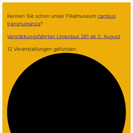
Zum
Inhalt
Kennen Sie schon unser Filialmuseum
campus
springen
transhumanza
?
Verstärkungsfahrten Linienbus 261 ab 3. August
12 Veranstaltungen gefunden.