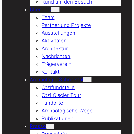
Rund um den Besuch
Über uns
Team
Partner und Projekte
Ausstellungen
Aktivitäten
Architektur
Nachrichten
Trägerverein
Kontakt
Archäologie Schnalstal
Ötzifundstelle
Ötzi Glacier Tour
Fundorte
Archäologische Wege
Publikationen
Presse