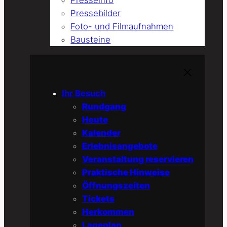
Presseinfo
Pressebilder
Foto- und Filmaufnahmen
Bausteine
Ihr Besuch
Rundgang
Heute
Kalender
Erlebnisangebote
Veranstaltung reservieren
Praktische Hinweise
Öffnungszeiten
Tickets
Herkommen
Lageplan