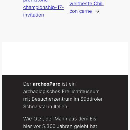
weltbeste Chili
championship-17-
con carne
→
invitation
Der
archeoParc
ist ein
archäologisches Freilichtmuseum
mit Besucherzentrum im Südtiroler
Schnalstal in Italien.
Wie Ötzi, der Mann aus dem Eis,
hier vor 5.300 Jahren gelebt hat