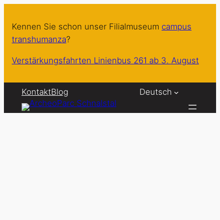
Zum
Inhalt
Kennen Sie schon unser Filialmuseum
campus
springen
transhumanza
?
Verstärkungsfahrten Linienbus 261 ab 3. August
Kontakt
Blog
Deutsch