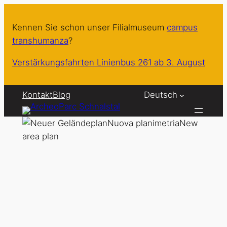
Zum
Inhalt
Kennen Sie schon unser Filialmuseum
campus
springen
transhumanza
?
Verstärkungsfahrten Linienbus 261 ab 3. August
Kontakt
Blog
Deutsch