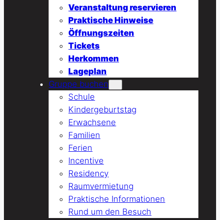
Veranstaltung reservieren
Praktische Hinweise
Öffnungszeiten
Tickets
Herkommen
Lageplan
Gruppe buchen
Schule
Kindergeburtstag
Erwachsene
Familien
Ferien
Incentive
Residency
Raumvermietung
Praktische Informationen
Rund um den Besuch