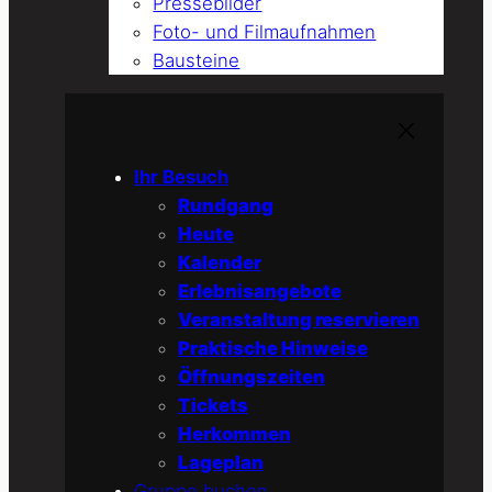
Pressebilder
Foto- und Filmaufnahmen
Bausteine
Ihr Besuch
Rundgang
Heute
Kalender
Erlebnisangebote
Veranstaltung reservieren
Praktische Hinweise
Öffnungszeiten
Tickets
Herkommen
Lageplan
Gruppe buchen