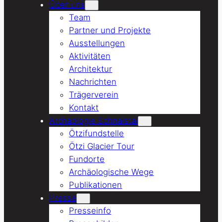
Über uns
Team
Partner und Projekte
Ausstellungen
Aktivitäten
Architektur
Nachrichten
Trägerverein
Kontakt
Archäologie Schnalstal
Ötzifundstelle
Ötzi Glacier Tour
Fundorte
Archäologische Wege
Publikationen
Presse
Presseinfo