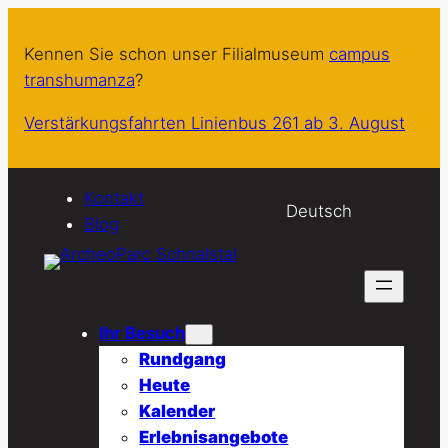
Zum
Inhalt
Kennen Sie schon unser Filialmuseum
campus
springen
transhumanza
?
Verstärkungsfahrten Linienbus 261 ab 3. August
Kontakt
Deutsch
Blog
Ihr Besuch
Rundgang
Heute
Kalender
Erlebnisangebote