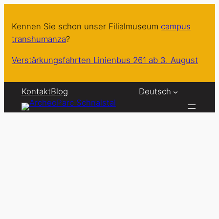
Zum
Inhalt
Kennen Sie schon unser Filialmuseum
campus
springen
transhumanza
?
Verstärkungsfahrten Linienbus 261 ab 3. August
Kontakt
Blog
Deutsch