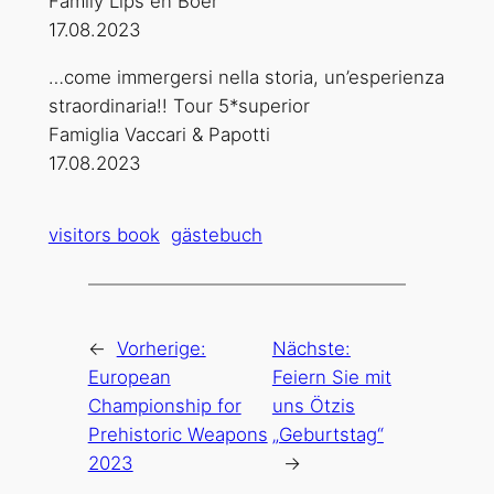
Family Lips en Boer
17.08.2023
…come immergersi nella storia, un’esperienza
straordinaria!! Tour 5*superior
Famiglia Vaccari & Papotti
17.08.2023
visitors book
gästebuch
←
Vorherige:
Nächste:
European
Feiern Sie mit
Championship for
uns Ötzis
Prehistoric Weapons
„Geburtstag“
2023
→