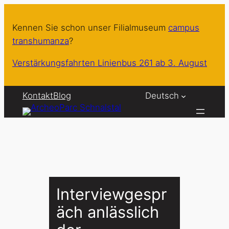
Zum
Inhalt
Kennen Sie schon unser Filialmuseum
campus
springen
transhumanza
?
Verstärkungsfahrten Linienbus 261 ab 3. August
Kontakt
Blog
Deutsch
Interviewgespr
äch anlässlich