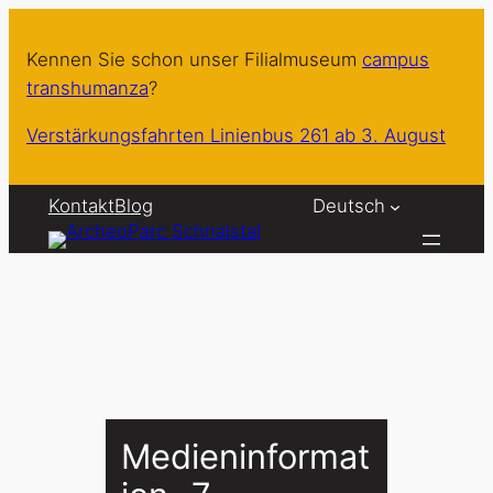
Zum
Inhalt
Kennen Sie schon unser Filialmuseum
campus
springen
transhumanza
?
Verstärkungsfahrten Linienbus 261 ab 3. August
Kontakt
Blog
Deutsch
Medieninformat