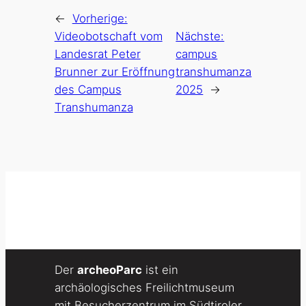
←
Vorherige:
Videobotschaft vom
Nächste:
Landesrat Peter
campus
Brunner zur Eröffnung
transhumanza
des Campus
2025
→
Transhumanza
Der
archeoParc
ist ein
archäologisches Freilichtmuseum
mit Besucherzentrum im Südtiroler