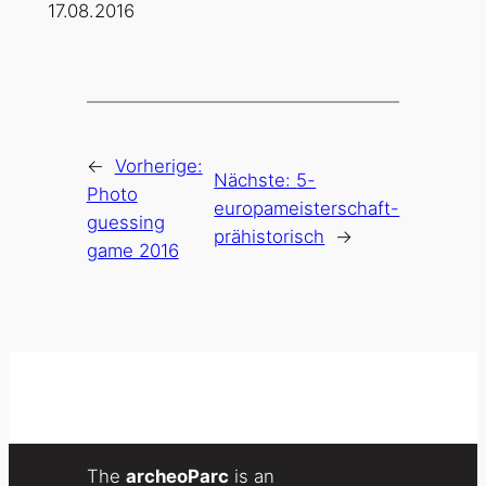
17.08.2016
←
Vorherige:
Nächste:
5-
Photo
europameisterschaft-
guessing
prähistorisch
→
game 2016
The
archeoParc
is an