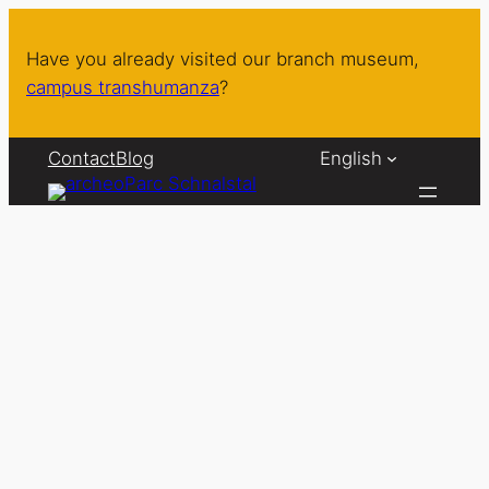
Skip
to
Have you already visited our branch museum,
content
campus transhumanza
?
Contact
Blog
English