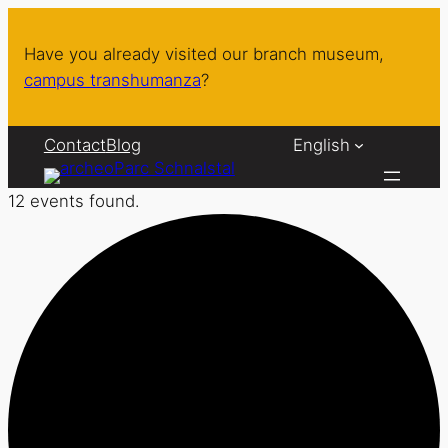
Have you already visited our branch museum,
campus transhumanza
?
Contact
Blog
English
12 events found.