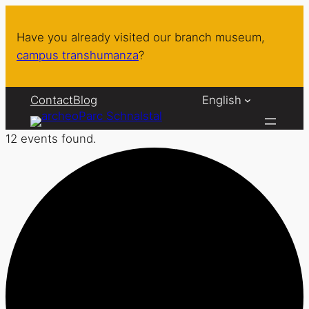
Have you already visited our branch museum,
campus transhumanza
?
Contact
Blog
English
12 events found.