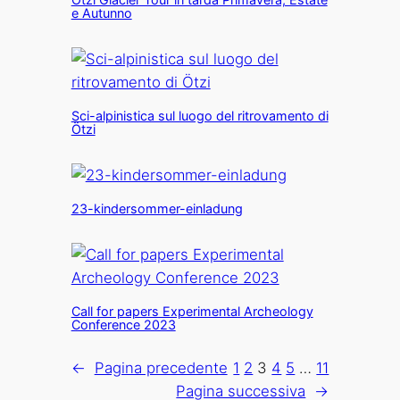
e Autunno
Sci-alpinistica sul luogo del ritrovamento di
Ötzi
23-kindersommer-einladung
Call for papers Experimental Archeology
Conference 2023
←
Pagina precedente
1
2
3
4
5
…
11
Pagina successiva
→