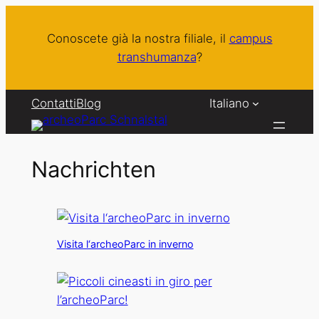
Vai
al
Conoscete già la nostra filiale, il
campus
contenuto
transhumanza
?
Contatti
Blog
Italiano
Nachrichten
Visita l‘archeoParc in inverno