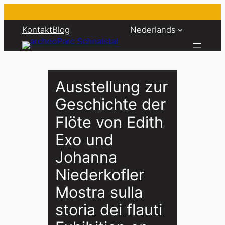
Ga
naar
Kontakt
Blog
Nederlands
de
inhoud
Ausstellung zur
Geschichte der
Flöte von Edith
Exo und
Johanna
Niederkofler
Mostra sulla
storia dei flauti