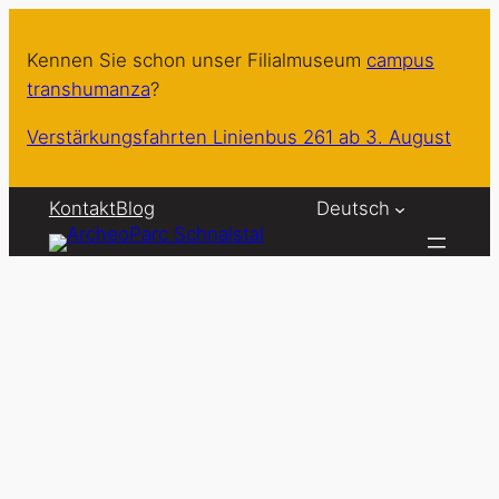
Zum
Inhalt
Kennen Sie schon unser Filialmuseum
campus
springen
transhumanza
?
Verstärkungsfahrten Linienbus 261 ab 3. August
Kontakt
Blog
Deutsch