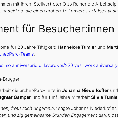
mmen mit ihrem Stellvertreter Otto Rainer die Arbeitsdi
„Ihr seid es, die einen großen Teil unseres Erfolges aus
ent für Besucher:innen
lome für 20 Jahre Tätigkeit:
Hannelore Tumler
und
Mart
cheoParc-Teams
.
a-Brugger
rbeit die archeoParc-Leiterin
Johanna Niederkofler
un
egmar Gamper
und für fünf Jahre Mitarbeit
Silvia Tumle
nnen, freut mich ungemein.“
sagte Johanna Niederkofler,
hen und zig gemeinsame Stunden Engagement dafür, das