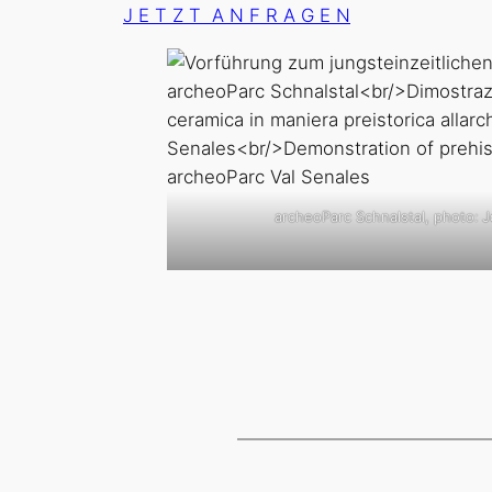
J E T Z T A N F R A G E N
archeoParc Schnalstal, photo: 