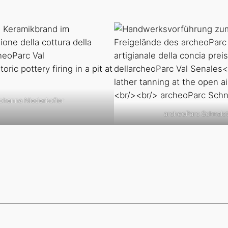
Johanna Niederkofler
archeoParc Schnalst