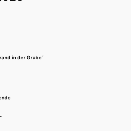
and in der Grube“
ende
“