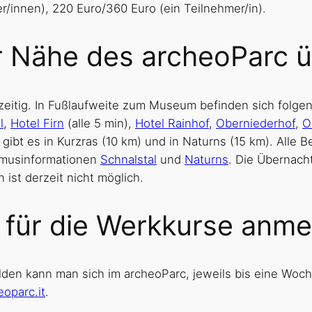
/innen), 220 Euro/360 Euro (ein Teilnehmer/in).
er Nähe des archeoParc 
htzeitig. In Fußlaufweite zum Museum befinden sich fol
l
,
Hotel Firn
(alle 5 min),
Hotel Rainhof
,
Oberniederhof
,
O
 gibt es in Kurzras (10 km) und in Naturns (15 km). All
ismusinformationen
Schnalstal
und
Naturns
. Die Übernach
ist derzeit nicht möglich.
 für die Werkkurse anm
den kann man sich im archeoParc, jeweils bis eine Woch
oparc.it
.