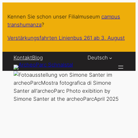
Zum
Inhalt
Kennen Sie schon unser Filialmuseum
campus
springen
transhumanza
?
Verstärkungsfahrten Linienbus 261 ab 3. August
Kontakt
Blog
Deutsch