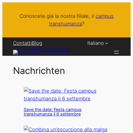
Vai
al
Conoscete già la nostra filiale, il
campus
contenuto
transhumanza
?
Contatti
Blog
Italiano
Nachrichten
Save the date: Festa campus
transhumanza il 6 settembre