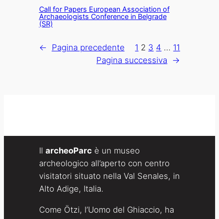
Call for Papers European Association of
Archaeologists Conference in Belgrade
(SR)
←
Pagina precedente
1
2
3
4
…
11
Pagina successiva
→
Il
archeoParc
è un museo
archeologico all’aperto con centro
visitatori situato nella Val Senales, in
Alto Adige, Italia.
Come Ötzi, l’Uomo del Ghiaccio, ha