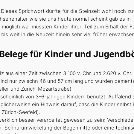
! Dieses Sprichwort dürfte für die Steinzeit wohl noch z
enenalter wie sie uns heute normal scheint gab es in f
e möglich war mussten Kinder ihren Teil zum Erhalt der F
d bis weit in die Neuzeit hinein sehr viel früher erwachs
 Belege für Kinder und Jugend
aus einer Zeit zwischen 3.100 v. Chr und 2.620 v. Chr. 
 sind nur zwischn 46 und 57 cm lang und wurden dement
ller und Zürich-Mozartstraße)
heinlich von 3–6-jährigen Kindern benutzt. Auffalend s
licherweise ein Hinweis darauf, dass die Kinder selbs
 Zürich-Seefeld).
rklich besser verarbeitet gewesen zu sein: Verschiede
 Schnurumwickelung der Bogenmitte oder eine technisc