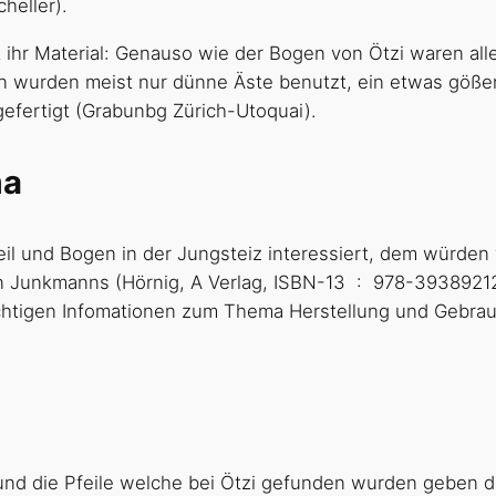
heller).
 ihr Material: Genauso wie der Bogen von Ötzi waren a
en wurden meist nur dünne Äste benutzt, ein etwas göß
fertigt (Grabunbg Zürich-Utoquai).
ma
il und Bogen in der Jungsteiz interessiert, dem würden 
(Hörnig, A Verlag, ISBN-13 ‏ : ‎ 978-3938921272) empfehlen. Dort findet man auf
chtigen Infomationen zum Thema Herstellung und Gebrauc
 und die Pfeile welche bei Ötzi gefunden wurden geben 