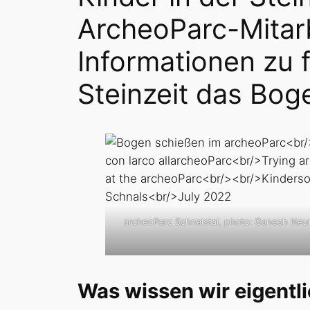
ArcheoParc-Mitarb
Informationen zu 
Steinzeit das Bog
archeoParc Schnalstal, photo: Ganesh Neu
Was wissen wir eigentli