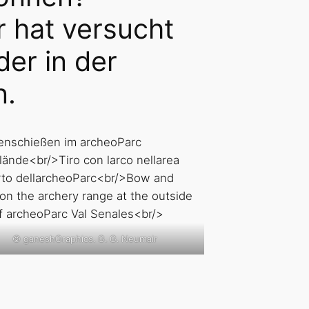
 hat versucht
er in der
n.
© ganeshGraphics. G. G. Neumair