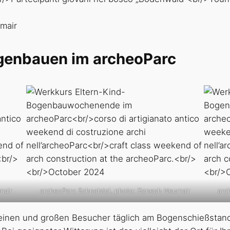
umair
genbauen im archeoParc
mair
archeoParc Schnalstal, photo: Ganesh Neumair
arc
einen und großen Besucher täglich am Bogenschießstand