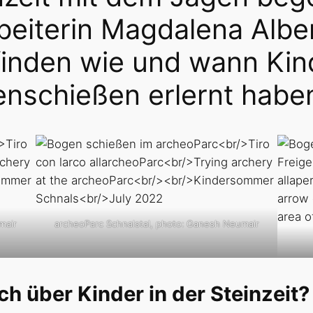
eiterin Magdalena Alber
finden wie und wann Kind
enschießen erlernt habe
mair
archeoParc Schnalstal, photo: Ganesh Neumair
ch über Kinder in der Steinzeit?