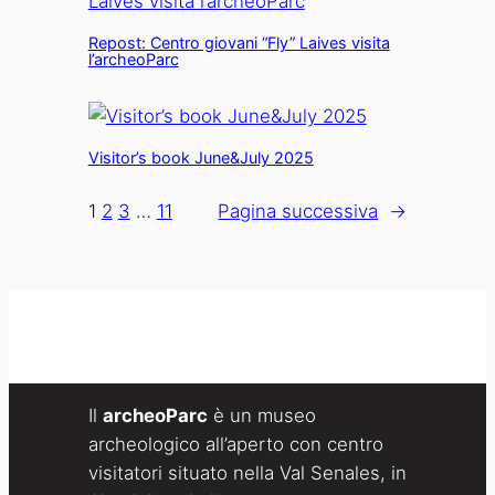
Repost: Centro giovani “Fly” Laives visita
l’archeoParc
Visitor’s book June&July 2025
1
2
3
…
11
Pagina successiva
→
Il
archeoParc
è un museo
archeologico all’aperto con centro
visitatori situato nella Val Senales, in