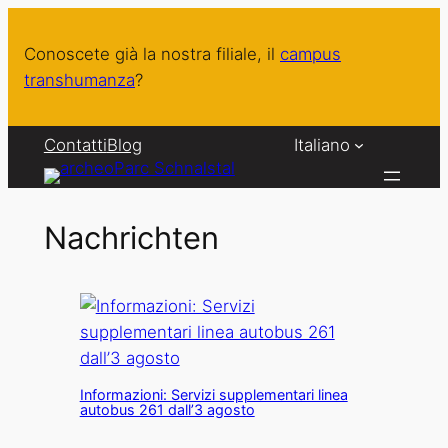
Vai
al
Conoscete già la nostra filiale, il
campus
contenuto
transhumanza
?
Contatti
Blog
Italiano
Nachrichten
Informazioni: Servizi supplementari linea
autobus 261 dall’3 agosto